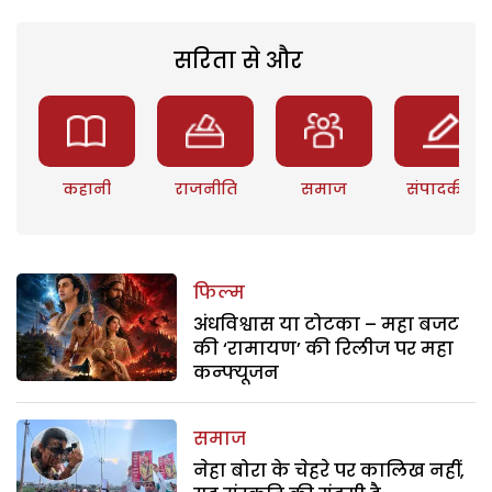
सरिता से और
कहानी
राजनीति
समाज
संपादकीय
फिल्म
अंधविश्वास या टोटका – महा बजट
की ‘रामायण’ की रिलीज पर महा
कन्फ्यूजन
समाज
नेहा बोरा के चेहरे पर कालिख नहीं,