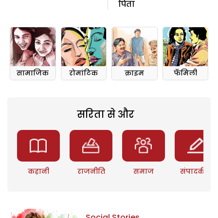
पिता
सामाजिक
रोमांटिक
क्राइम
फॅमिली
सरिता से और
कहानी
राजनीति
समाज
संपादकीय
Social Stories