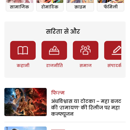
सामाजिक
रोमांटिक
क्राइम
फॅमिली
सरिता से और
कहानी
राजनीति
समाज
संपादकीय
फिल्म
अंधविश्वास या टोटका – महा बजट
की ‘रामायण’ की रिलीज पर महा
कन्फ्यूजन