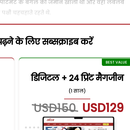
पार्टमैंट के बगल की जमीन खाली थी और वहां लंबेलंबे
पक्षी चहचहाते रहते थे.
़ने के लिए सब्सक्राइब करें
डिजिटल + 24 प्रिंट मैगजीन
(1 साल)
USD150
USD129