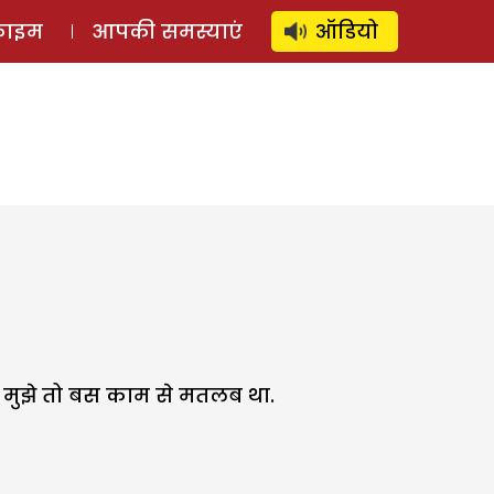
⚲
स्टोरी
लॉग इन
SUBSCRIBE
्राइम
आपकी समस्याएं
ऑडियो
. मुझे तो बस काम से मतलब था.