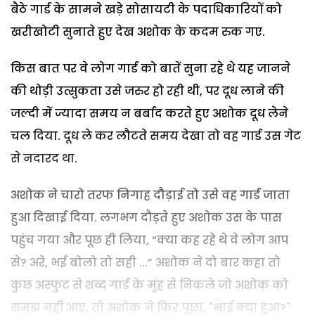
बैठे गार्ड के सामने खड़े सोसायटी के पदाधिकारियों को
खरीखोटी सुनाते हुए देख अशोक के कदम रुक गए.
किस बात पर वे लोग गार्ड को बातें सुना रहे थे यह जानने
की थोड़ी उत्सुकता उसे जरुर हो रही थी, पर दूध लाने की
जल्दी में ज्यादा समय न बर्बाद करते हुए अशोक दूध लेने
चल दिया. दूध ले कर लौटते समय देखा तो वह गार्ड उस गेट
से नदारद था.
अशोक ने चारो तरफ निगाह दौड़ाई तो उसे वह गार्ड जाता
हुआ दिखाई दिया. लगभग दौड़ते हुए अशोक उस के पास
पहुंच गया और पूछ ही लिया, “क्या कह रहे थे वे लोग आप
से? अरे, भई बोलो तो सही ...” अशोक ने दो बार कहा तो
कुछ अस्फुट से शब्द गार्ड के मुंह से निकले जो अशोक को
समझ नहीं आए, तो अशोक ने फिर पूछा, "भाई क्या हुआ?"