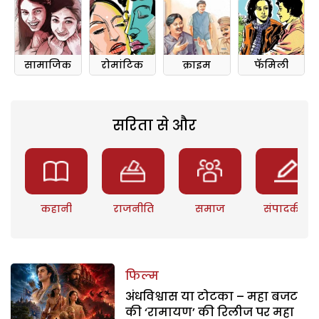
सामाजिक
रोमांटिक
क्राइम
फॅमिली
सरिता से और
कहानी
राजनीति
समाज
संपादकीय
फिल्म
अंधविश्वास या टोटका – महा बजट
की ‘रामायण’ की रिलीज पर महा