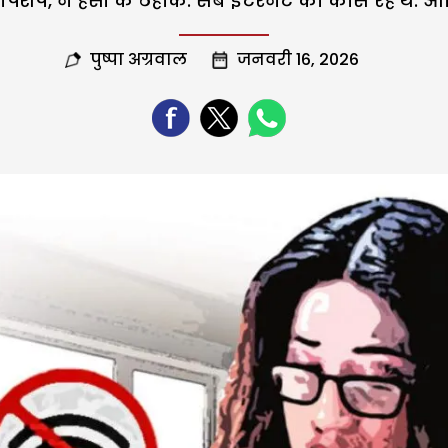
पशप, न हंसी के ठहाके. सब इंटरनैट को कोस रहे थे. आख
पुष्पा अग्रवाल
जनवरी 16, 2026