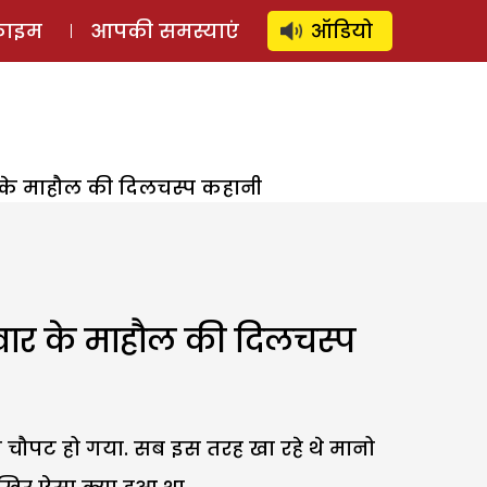
⚲
स्टोरी
लॉग इन
SUBSCRIBE
्राइम
आपकी समस्याएं
ऑडियो
र के माहौल की दिलचस्प कहानी
िवार के माहौल की दिलचस्प
रम चौपट हो गया. सब इस तरह खा रहे थे मानो