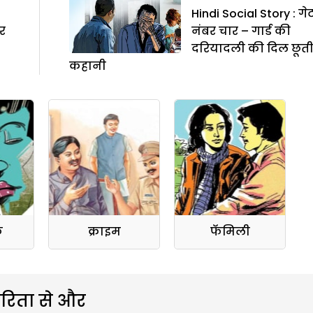
Hindi Social Story : गे
र
नंबर चार – गार्ड की
दरियादली की दिल छूत
कहानी
क
क्राइम
फॅमिली
रिता से और