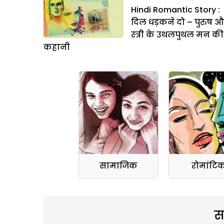
Hindi Romantic Story :
दिल धड़कने दो – पुरुष औ
स्त्री के उथलपुथल मन की
कहानी
सामाजिक
रोमांटि
स