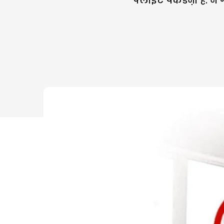
फ्लाइट पकडऩी है. न ग