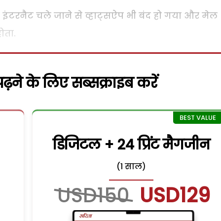
ंटरनैट चले जाने से व्हाट्सऐप भी बंद हो गया और मेल
ोता.
़ने के लिए सब्सक्राइब करें
डिजिटल + 24 प्रिंट मैगजीन
(1 साल)
USD150
USD129