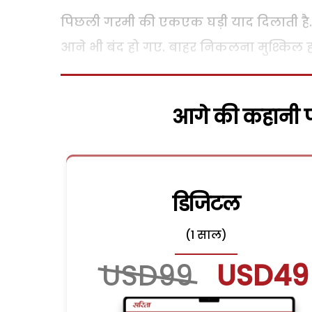
पिछली गरमी की एकएक घड़ी याद दिलाती है. इ
आने भी बंद हो गए. बाहर निकलना मुश्किल ह
आगे की कहानी पढ
डिजिटल
(1 साल)
USD99
USD49