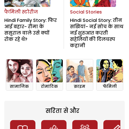
फैमिली स्टोरीज
Social Stories
Hindi Family Story: फिर
Hindi Social Story: तीन
आई बहार- रीमा के
सखियां- नई सोच के साथ
ससुराल वाले उसे क्यों
नई शुरुआत करती
रोक रहे थे?
सहेलियों की दिलचस्प
कहानी
सामाजिक
रोमांटिक
क्राइम
फॅमिली
सरिता से और