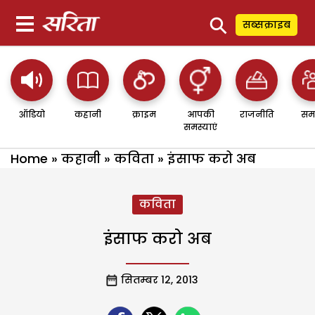
⚲
सब्सक्राइब
ऑडियो
कहानी
क्राइम
आपकी
राजनीति
सम
समस्याएं
Home
»
कहानी
»
कविता
»
इंसाफ करो अब
कविता
इंसाफ करो अब
सितम्बर 12, 2013