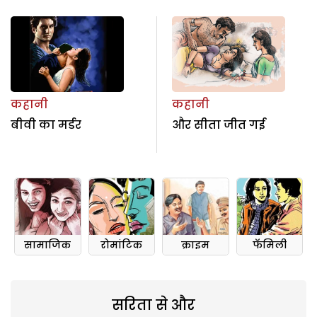
कहानी
कहानी
बीवी का मर्डर
और सीता जीत गई
सामाजिक
रोमांटिक
क्राइम
फॅमिली
सरिता से और