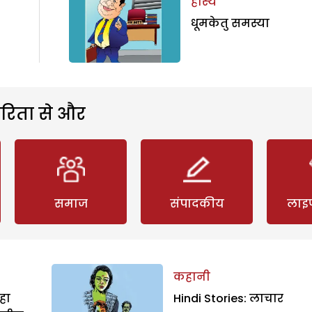
हास्य
धूमकेतु समस्या
रिता से और
समाज
संपादकीय
लाइ
कहानी
हा
Hindi Stories: लाचार