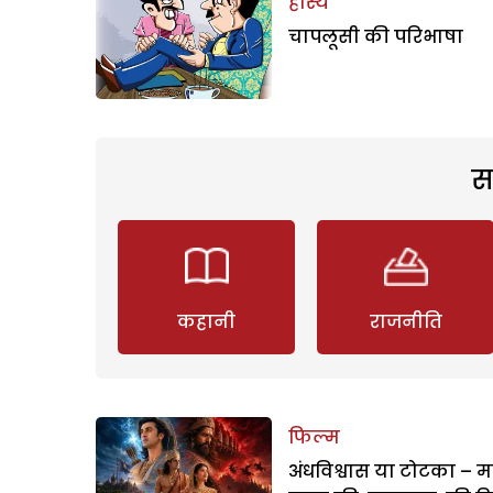
हास्य
चापलूसी की परिभाषा
स
कहानी
राजनीति
फिल्म
अंधविश्वास या टोटका – म