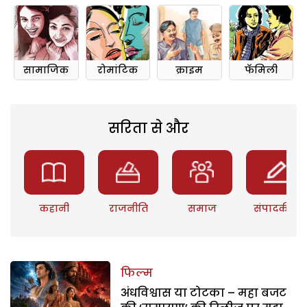
सामाजिक
रोमांटिक
क्राइम
फॅमिली
सरिता से और
कहानी
राजनीति
समाज
संपादकीय
फिल्म
अंधविश्वास या टोटका – महा बजट