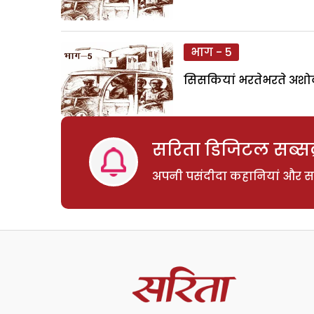
भाग - 5
सिसकियां भरतेभरते अशोक बो
सरिता डिजिटल सब्सक्
अपनी पसंदीदा कहानियां और साम