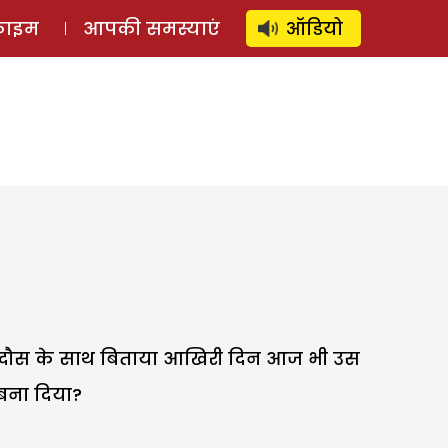
⚲
स्टोरी
लॉग इन
SUBSCRIBE
्राइम
आपकी समस्याएं
ऑडियो
े फिरदौस के साथ बिताया आखिरी दिन आज भी उस
बना दिया?