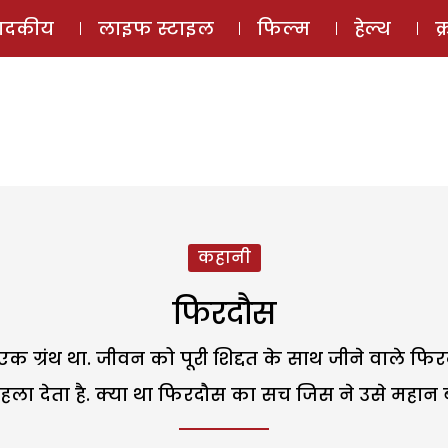
ई-मैगज़ीन
ऑडियो 
पादकीय
लाइफ स्टाइल
फिल्म
हेल्थ
क
कहानी
फिरदौस
 एक ग्रंथ था. जीवन को पूरी शिद्दत के साथ जीने वाल
हला देता है. क्या था फिरदौस का सच जिस ने उसे महान 