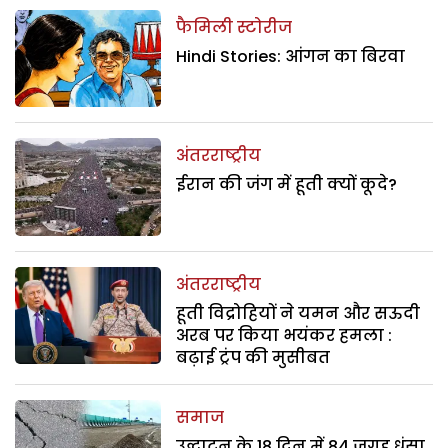
फैमिली स्टोरीज
Hindi Stories: आंगन का बिरवा
अंतरराष्ट्रीय
ईरान की जंग में हूती क्यों कूदे?
अंतरराष्ट्रीय
हूती विद्रोहियों ने यमन और सऊदी
अरब पर किया भयंकर हमला :
बढ़ाई ट्रंप की मुसीबत
समाज
उद्घाटन के 18 दिन में 84 जगह धंसा