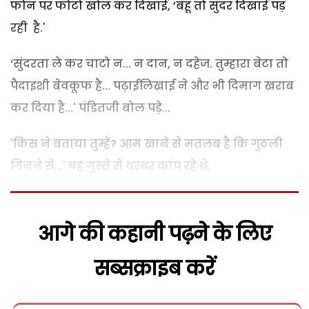
फोन पर फोटो खोल कर दिखाई, ’बहू तो सुंदर दिखाई पड़
रही है.'
‘सुंदरता ले कर चाटो न... न दान, न दहेज. तुम्हारा बेटा तो
पैदाइशी बेवकूफ है... पढ़ाईलिखाई ने और भी दिमाग खराब
कर दिया है...' पंडितजी बोल पड़े...
'किस ने बताया तुम्हें? आम खाने से मतलब है कि गुठली
गिनने से...' वह गुस्से से थरथर कांप रहे थे.
आगे की कहानी पढ़ने के लिए
सब्सक्राइब करें