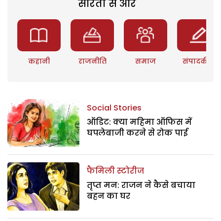
सरिता से और
कहानी
राजनीति
समाज
संपादकीय
Social Stories
ऑडिट: क्या महिमा ऑफिस में
घपलेबाजी करने से रोक पाई
फैमिली स्टोरीज
तृप्त मन: राजन ने कैसे बचाया
बहन का घर