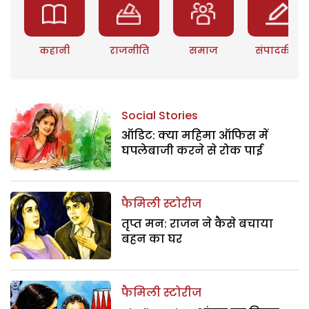
कहानी
राजनीति
समाज
संपादकीय
Social Stories
ऑडिट: क्या महिमा ऑफिस में
घपलेबाजी करने से रोक पाई
फैमिली स्टोरीज
तृप्त मन: राजन ने कैसे बचाया
बहन का घर
फैमिली स्टोरीज