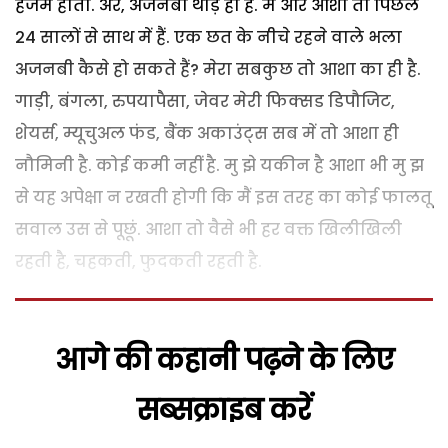
हजम होता. अरे, अजनबी थोड़े ही हैं. मैं और आशा तो पिछले
24 सालों से साथ में हैं. एक छत के नीचे रहने वाले भला
अजनबी कैसे हो सकते हैं? मेरा सबकुछ तो आशा का ही है.
गाड़ी, बंगला, रुपयापैसा, जेवर मेरी फिक्सड डिपौजिट,
शेयर्स, म्यूचुअल फंड, बैंक अकाउंट्स सब में तो आशा ही
नौमिनी है. कोई कमी नहीं है. मु झे यकीन है आशा भी मु झ
से यह अपेक्षा न रखती होगी कि मैं इस तरह का कोई फालतू
सवाल उस से पूछूं. आशा तो वैसे भी हर वक्त खिलीखिली
रहती है, चहकती, फुदकती रहती है.
आगे की कहानी पढ़ने के लिए
सब्सक्राइब करें