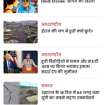
Hindi Stories: आंगन का बिरवा
अंतरराष्ट्रीय
ईरान की जंग में हूती क्यों कूदे?
अंतरराष्ट्रीय
हूती विद्रोहियों ने यमन और सऊदी
अरब पर किया भयंकर हमला :
बढ़ाई ट्रंप की मुसीबत
समाज
उद्घाटन के 18 दिन में 84 जगह धंसा
यूपी का सबसे महंगा एक्सप्रेसवे