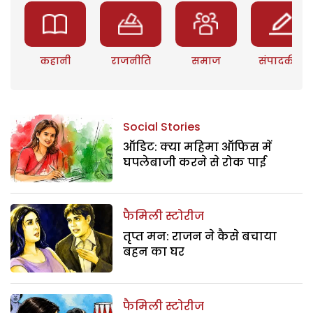
कहानी
राजनीति
समाज
संपादकीय
Social Stories
ऑडिट: क्या महिमा ऑफिस में
घपलेबाजी करने से रोक पाई
फैमिली स्टोरीज
तृप्त मन: राजन ने कैसे बचाया
बहन का घर
फैमिली स्टोरीज