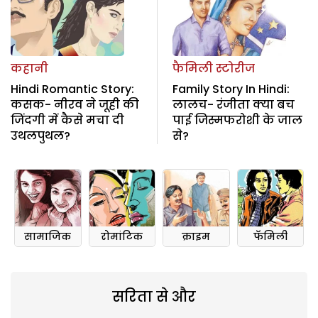
कहानी
फैमिली स्टोरीज
Hindi Romantic Story:
Family Story In Hindi:
कसक- नीरव ने जूही की
लालच- रंजीता क्या बच
जिंदगी में कैसे मचा दी
पाई जिस्मफरोशी के जाल
उथलपुथल?
से?
सामाजिक
रोमांटिक
क्राइम
फॅमिली
सरिता से और