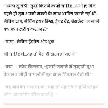
‘‘अच्छा सू बेटी...तुम्हें कितने कपड़े चाहिए...अभी 15 दिन
पहले ही तुम अपनी मम्मी के साथ शापिंग करने गई थीं...
मैचिंग टाप, मैचिंग इयर रिंग्स, हेयर बैंड, ब्रेसलेट...न जाने
क्याक्या खरीद कर लाईं.’’
‘‘पापा...मैचिंग हैंडबैग और शूज
भी चाहिए थे...वह तो पैसे ही खत्म हो गए थे.’’
‘‘क्या...’’ नरेंद्र चिल्लाए, ‘‘हमारे जमाने में तुम्हारी बूआ
केवल 2 जोड़ी चप्पलों में पूरा साल निकाल देती थीं.’’
‘‘वह आप का जमाना था...यहां तो यह सब न होने पर हम
लोग आउटडेटेड फील करते हैं...’’