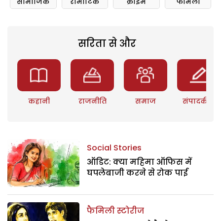
सामाजिक
रोमांटिक
क्राइम
फॅमिली
सरिता से और
कहानी
राजनीति
समाज
संपादकीय
Social Stories
ऑडिट: क्या महिमा ऑफिस में
घपलेबाजी करने से रोक पाई
फैमिली स्टोरीज