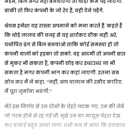
मैडम, बिल अगर नहीं बनवाएंगी तो थोड़ा कम पड़ जाएगा.
बाकी तो फिर कंपनी के जो रेट हैं, वही देने पड़ेंगे.
श्रेयस हमेशा यह रास्ता अपनाने को मना करते हैं. कहते हैं
कि थोड़े लालच की वजह से यह शार्टकट ठीक नहीं. अरे,
यथोचित ढंग से बिल बनवाओ ताकि कोई समस्या हो तो
कंपनी वालों को हड़का तो सको. वह आदमी तो अपनी बात
से मुकर भी सकता है, कंपनी छोड़ कर इधरउधर जा भी
सकता है मगर कंपनी भाग कर कहां जाएगी. इतना सब
सोच कर मैं ने कहा, ‘‘नहीं, आप चालान की रसीद काटिए.
मैं पूरा जुर्माना भरूंगी.’’
मेरे इस निर्णय से उन दोनों के चेहरे लटक गए, उन की जेबें
जो गरम होने से रह गई थीं. मुझे उन का मायूस चेहरा देख
कर वाकई बहुत अच्छा लगा. तभी मन में आया कि इनसान