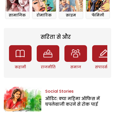
सामाजिक
रोमांटिक
क्राइम
फॅमिली
सरिता से और
कहानी
राजनीति
समाज
संपादकीय
Social Stories
ऑडिट: क्या महिमा ऑफिस में
घपलेबाजी करने से रोक पाई