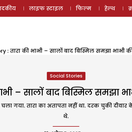
ई-मैगज़ीन
ऑडियो 
पादकीय
लाइफ स्टाइल
फिल्म
हेल्थ
क
ory : तारा की भाभी – सालों बाद बिस्मिल समझा भाभी क
Social Stories
 भाभी – सालों बाद बिस्मिल समझा भ
चला गया. तारा का अतापता नहीं था. दरक चुकी दीवार के ब
थे.