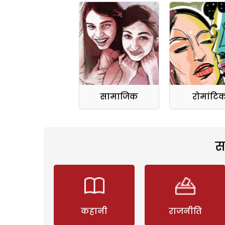
सामाजिक
रोमांटि
स
कहानी
राजनीति