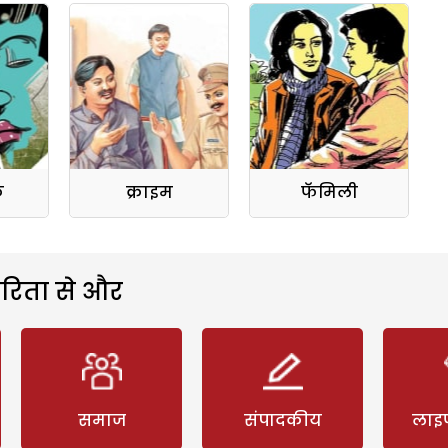
क
क्राइम
फॅमिली
रिता से और
समाज
संपादकीय
लाइ