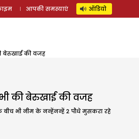
⚲
स्टोरी
लॉग इन
SUBSCRIBE
्राइम
आपकी समस्याएं
ऑडियो
ी बेरुखाई की वजह
ाभी की बेरुखाई की वजह
ीच भी नीम के नन्हेंनन्हें 2 पौधे मुसकरा रहे