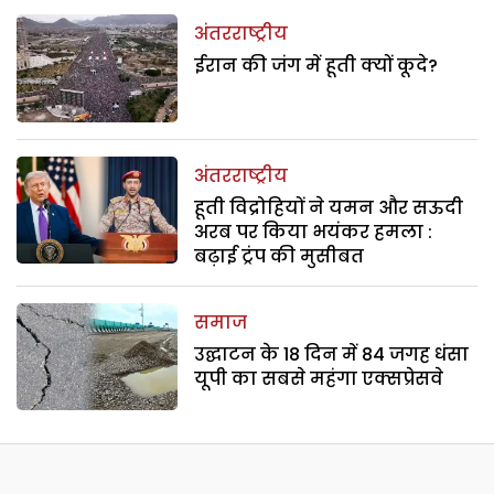
अंतरराष्ट्रीय
ईरान की जंग में हूती क्यों कूदे?
अंतरराष्ट्रीय
हूती विद्रोहियों ने यमन और सऊदी
अरब पर किया भयंकर हमला :
बढ़ाई ट्रंप की मुसीबत
समाज
उद्घाटन के 18 दिन में 84 जगह धंसा
यूपी का सबसे महंगा एक्सप्रेसवे