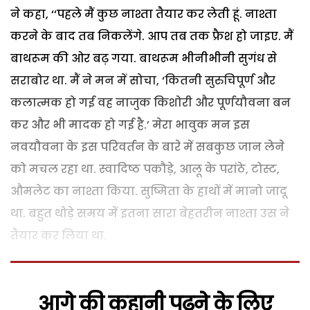
ने कहा, ‘‘पहले मैं कुछ नाश्ता तैयार कर लेती हूं. नाश्ता
करने के बाद तब निकलेंगे. आप तब तक फ्रैश हो जाइए. मैं
बाथरूम की ओर बढ़ गया. बाथरूम भीनीभीनी सुगंध से
सराबोर था. मैं ने मन में सोचा, ‘कितनी सुरुचिपूर्ण और
कलात्मक हो गई वह नाजुक किशोरी और पूर्णयौवना बन
कर और भी मादक हो गई है.’ मेरा भावुक मन इस
नवयौवना के इस परिवर्तन के बारे में सबकुछ जान लेने
को मचल रहा था. स्वादिष्ठ पकौड़े, आलू के परांठे, टोस्ट,
औमलेट का नाश्ता किया. सुष्मिता के हाथों में मानो जादू
था. बहुत थोड़े समय में इतना सारा बेहतरीन नाश्ता उस ने
तैयार कर लिया था.
आगे की कहानी पढ़ने के लिए