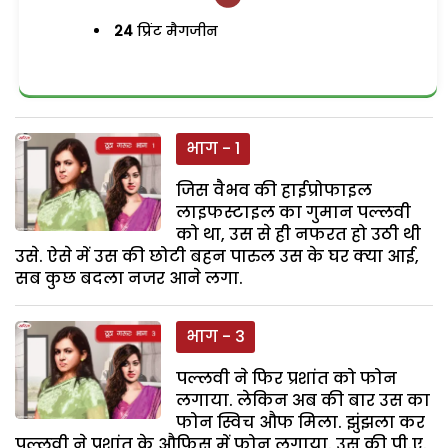
24
प्रिंट मैगजीन
भाग - 1
जिस वैभव की हाईप्रोफाइल
लाइफस्टाइल का गुमान पल्लवी
को था, उस से ही नफरत हो उठी थी
उसे. ऐसे में उस की छोटी बहन पारुल उस के घर क्या आई,
सब कुछ बदला नजर आने लगा.
भाग - 3
पल्लवी ने फिर प्रशांत को फोन
लगाया. लेकिन अब की बार उस का
फोन स्विच औफ मिला. झुंझला कर
पल्लवी ने प्रशांत के औफिस में फोन लगाया. उस की पी.ए.