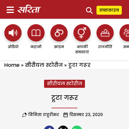
⚲
सब्सक्राइब
ऑडियो
कहानी
क्राइम
आपकी
राजनीति
सम
समस्याएं
Home
»
सीरीयल स्टोरीज
»
टूटा गरूर
सीरीयल स्टोरीज
टूटा गरूर
विनिता राहुरीकर
दिसम्बर 23, 2020