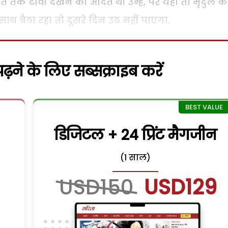
 रात तक टीवी देखने की आदत थी उन्हें, पर यहां तो मृदुल क
ाथ बैठा रहा तो दूसरे दिन उठ नहीं पाएगा.
़ने के लिए सब्सक्राइब करें
डिजिटल + 24 प्रिंट मैगजीन
(1 साल)
USD150
USD129