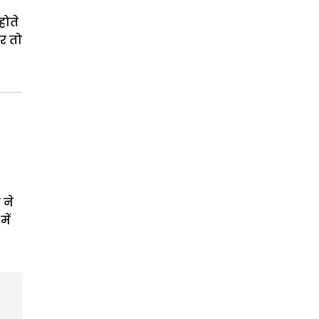
होते
ार तो
 ने
ें