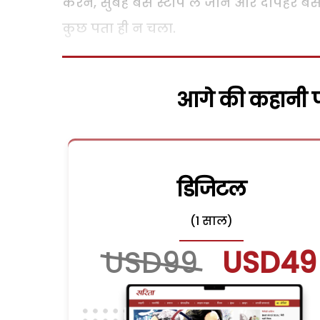
करने, सुबह बस स्टौप ले जाने और दोपहर बस
कुछ पता ही न चला.
आगे की कहानी पढ
डिजिटल
(1 साल)
USD99
USD49