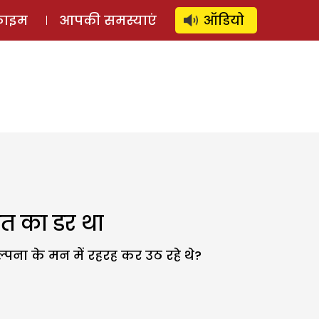
⚲
स्टोरी
लॉग इन
SUBSCRIBE
्राइम
आपकी समस्याएं
ऑडियो
ात का डर था
अल्पना के मन में रहरह कर उठ रहे थे?