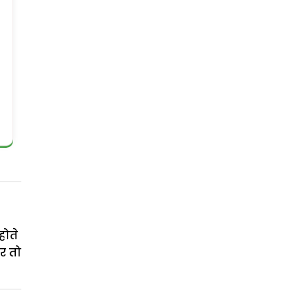
होते
ार तो