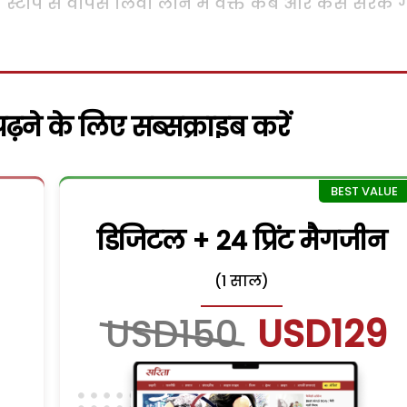
 स्टौप से वापस लिवा लाने में वक्त कब और कैसे सरक 
़ने के लिए सब्सक्राइब करें
डिजिटल + 24 प्रिंट मैगजीन
(1 साल)
USD150
USD129