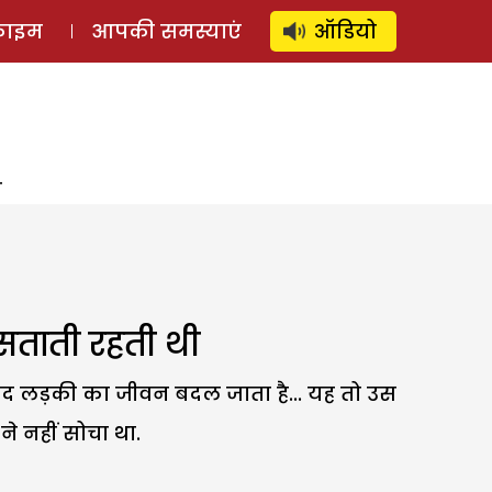
⚲
स्टोरी
लॉग इन
SUBSCRIBE
्राइम
आपकी समस्याएं
ऑडियो
ी
सताती रहती थी
 बाद लड़की का जीवन बदल जाता है... यह तो उस
े नहीं सोचा था.