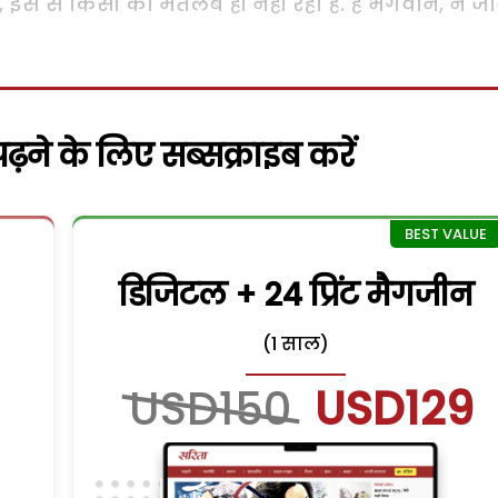
रूं, इस से किसी को मतलब ही नहीं रहा है. हे भगवान, न जा
़ने के लिए सब्सक्राइब करें
डिजिटल + 24 प्रिंट मैगजीन
(1 साल)
USD150
USD129