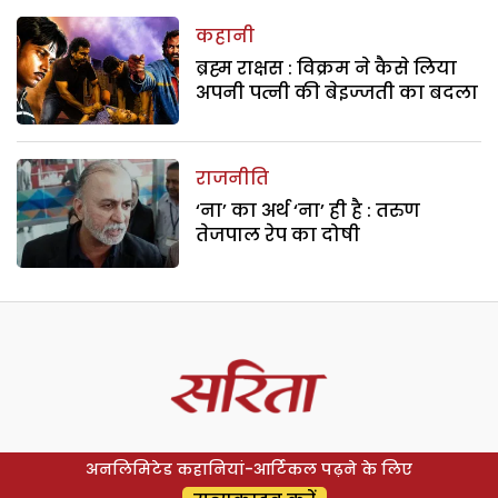
कहानी
ब्रह्म राक्षस : विक्रम ने कैसे लिया
अपनी पत्नी की बेइज्जती का बदला
राजनीति
‘ना’ का अर्थ ‘ना’ ही है : तरुण
तेजपाल रेप का दोषी
अनलिमिटेड कहानियां-आर्टिकल पढ़ने के लिए