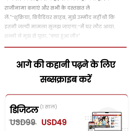
राजीनामा बनाएं और सभी के दस्तखत ले
लें."‘‘शुक्रिया, बिग्रैडियर साहब, मुझे उम्मीद नहीं थी कि
इतनी जल्दी मामला सुलझ जाएगा.’’मैं घर लौट आया.
शन्नो ने मुझ से पूछा, "क्या हुआ जी?"
आगे की कहानी पढ़ने के लिए
सब्सक्राइब करें
(1 साल)
डिजिटल
USD99
USD49