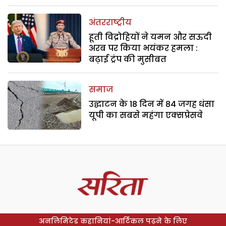
अंतरराष्ट्रीय
हूती विद्रोहियों ने यमन और सऊदी
अरब पर किया भयंकर हमला :
बढ़ाई ट्रंप की मुसीबत
समाज
उद्घाटन के 18 दिन में 84 जगह धंसा
यूपी का सबसे महंगा एक्सप्रेसवे
अनलिमिटेड कहानियां-आर्टिकल पढ़ने के लिए