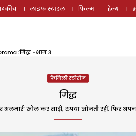
ई-मैगज़ीन
ऑडियो 
पादकीय
लाइफ स्टाइल
फिल्म
हेल्थ
क
Drama :गिद्ध -भाग 3
फैमिली स्टोरीज
गिद्ध
 कर अलमारी खोल कर साड़ी, रुपया खोजती रहीं. फिर अप