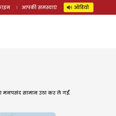
⚲
स्टोरी
लॉग इन
SUBSCRIBE
्राइम
आपकी समस्याएं
ऑडियो
ना मनपसंद सामान उठा कर ले गईं.