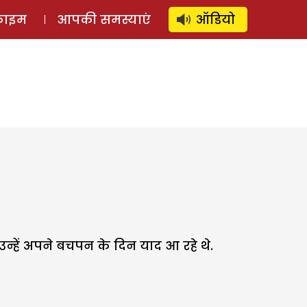
⚲
स्टोरी
लॉग इन
SUBSCRIBE
्राइम
आपकी समस्याएं
ऑडियो
्हें अपने बचपन के दिन याद आ रहे थे.