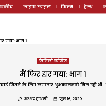
ई-मैगज़ीन
ऑडियो 
पादकीय
लाइफ स्टाइल
फिल्म
हेल्थ
क
हार गया: भाग 1
फैमिली स्टोरीज
मैं फिर हार गया: भाग 1
र्ड जितने के लिए लगातार शुभकामनाएं मिल रही थी . उन
अरशद हाशमी
जून 16, 2020