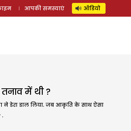
⚲
स्टोरी
लॉग इन
SUBSCRIBE
्राइम
आपकी समस्याएं
ऑडियो
तनाव में थी ?
ता ने डेरा डाल लिया. जब आकृति के साथ ऐसा
 .