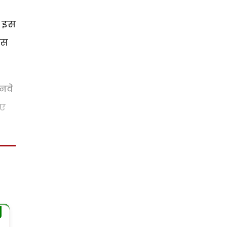
” इस
उस
नवे
िए