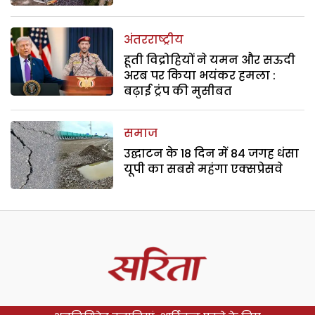
अंतरराष्ट्रीय
हूती विद्रोहियों ने यमन और सऊदी
अरब पर किया भयंकर हमला :
बढ़ाई ट्रंप की मुसीबत
समाज
उद्घाटन के 18 दिन में 84 जगह धंसा
यूपी का सबसे महंगा एक्सप्रेसवे