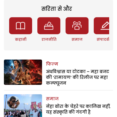
सरिता से और
कहानी
राजनीति
समाज
संपादकीय
फिल्म
अंधविश्वास या टोटका – महा बजट
की ‘रामायण’ की रिलीज पर महा
कन्फ्यूजन
समाज
नेहा बोरा के चेहरे पर कालिख नहीं,
यह संस्कृति की गंदगी है