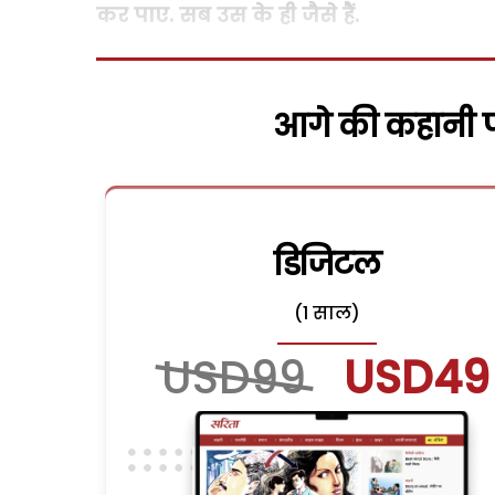
कर पाए. सब उस के ही जैसे हैं.
आगे की कहानी पढ
डिजिटल
(1 साल)
USD99
USD49