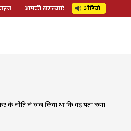
⚲
स्टोरी
लॉग इन
SUBSCRIBE
्राइम
आपकी समस्याएं
ऑडियो
स कर के नीति ने ठान लिया था कि वह पता लगा