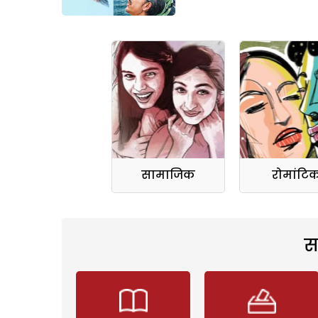
सामाजिक
रोमांटि
स