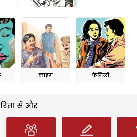
क
क्राइम
फॅमिली
रिता से और