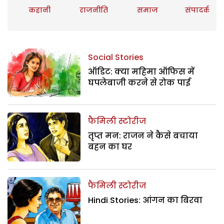
कहानी
राजनीति
समाज
संपादकीय
Social Stories
ऑडिट: क्या महिमा ऑफिस में
घपलेबाजी करने से रोक पाई
फैमिली स्टोरीज
तृप्त मन: राजन ने कैसे बचाया
बहन का घर
फैमिली स्टोरीज
Hindi Stories: आंगन का बिरवा