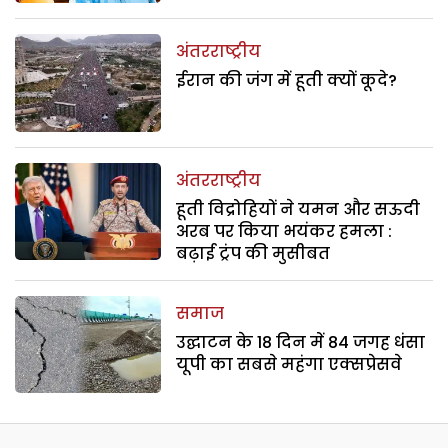
अंतरराष्ट्रीय
ईरान की जंग में हूती क्यों कूदे?
अंतरराष्ट्रीय
हूती विद्रोहियों ने यमन और सऊदी
अरब पर किया भयंकर हमला :
बढ़ाई ट्रंप की मुसीबत
समाज
उद्घाटन के 18 दिन में 84 जगह धंसा
यूपी का सबसे महंगा एक्सप्रेसवे