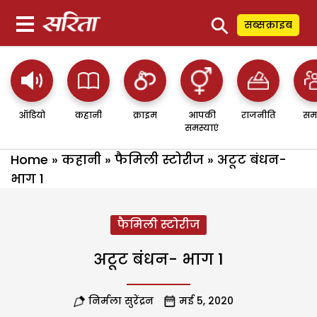
⚲
सब्सक्राइब
ऑडियो
कहानी
क्राइम
आपकी
राजनीति
सम
समस्याएं
Home
»
कहानी
»
फैमिली स्टोरीज
»
अटूट बंधन-
भाग 1
फैमिली स्टोरीज
अटूट बंधन- भाग 1
निर्मला सुरेंद्रन
मई 5, 2020