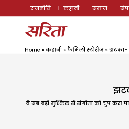
राजनीति
कहानी
समाज
सं
Home
»
कहानी
»
फैमिली स्टोरीज
»
झटका- भ
झटक
वे सब बड़ी मुश्किल से संगीता को चुप करा पाए