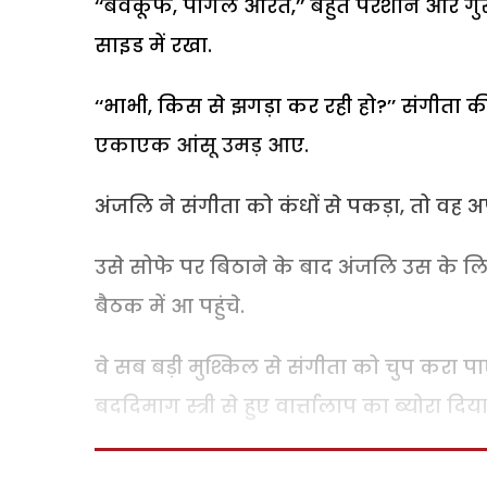
‘‘बेवकूफ, पागल औरत,’’ बहुत परेशान और गु
साइड में रखा.
‘‘भाभी, किस से झगड़ा कर रही हो?’’ संगीता क
एकाएक आंसू उमड़ आए.
अंजलि ने संगीता को कंधों से पकड़ा, तो वह अ
उसे सोफे पर बिठाने के बाद अंजलि उस के ल
बैठक में आ पहुंचे.
वे सब बड़ी मुश्किल से संगीता को चुप करा प
बददिमाग स्त्री से हुए वार्त्तालाप का ब्योरा दिया