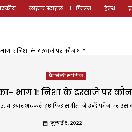
ई-मैगज़ीन
ऑडियो 
पादकीय
लाइफ स्टाइल
फिल्म
हेल्थ
क
ाग 1: निशा के दरवाजे पर कौन था?
फैमिली स्टोरीज
ा- भाग 1: निशा के दरवाजे पर कौन
. बारबार अटकते हुए फिर संगीता ने उन्हें फोन पर उस बददिम
जुलाई 5, 2022