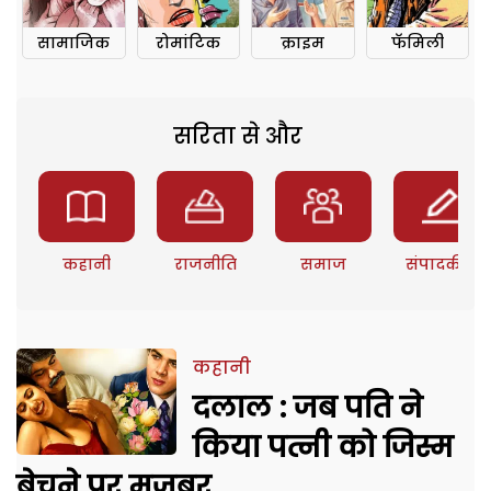
सामाजिक
रोमांटिक
क्राइम
फॅमिली
सरिता से और
कहानी
राजनीति
समाज
संपादकीय
कहानी
दलाल : जब पति ने
किया पत्नी को जिस्म
बेचने पर मजबूर