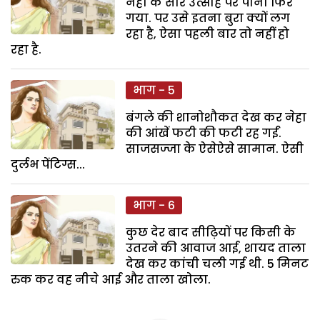
नेहा के सारे उत्साह पर पानी फिर
गया. पर उसे इतना बुरा क्यों लग
रहा है, ऐसा पहली बार तो नहीं हो
रहा है.
भाग - 5
बंगले की शानोशौकत देख कर नेहा
की आंखें फटी की फटी रह गईं.
साजसज्जा के ऐसेऐसे सामान. ऐसी
दुर्लभ पेंटिग्स...
भाग - 6
कुछ देर बाद सीढ़ियों पर किसी के
उतरने की आवाज आई, शायद ताला
देख कर कांची चली गई थी. 5 मिनट
रुक कर वह नीचे आई और ताला खोला.