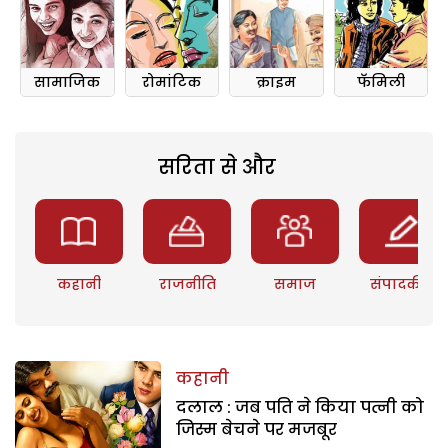
सामाजिक
रोमांटिक
क्राइम
फॅमिली
सरिता से और
कहानी
राजनीति
समाज
संपादकीय
कहानी
दलाल : जब पति ने किया पत्नी को
जिस्म बेचने पर मजबूर