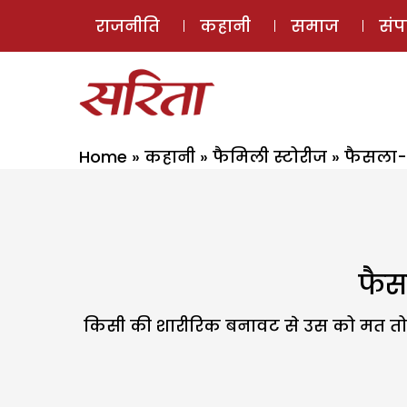
राजनीति
कहानी
समाज
सं
Home
»
कहानी
»
फैमिली स्टोरीज
»
फैसला-भा
फैसल
किसी की शारीरिक बनावट से उस को मत तोलो. 