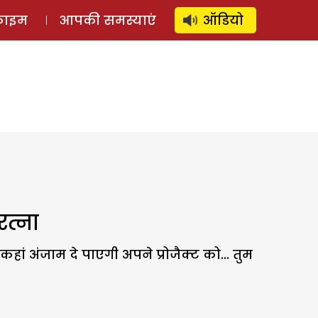
⚲
स्टोरी
लॉग इन
SUBSCRIBE
्राइम
आपकी समस्याएं
ऑडियो
रत्ना
ं अंजाम दे पाएगी अपने प्रोजैक्ट को... तुम