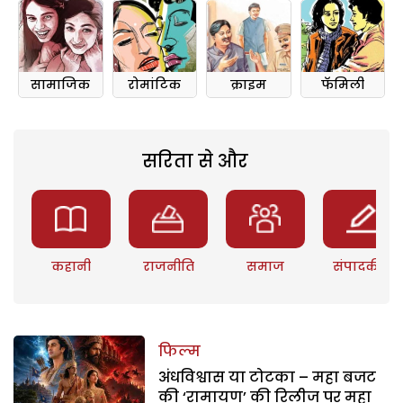
सामाजिक
रोमांटिक
क्राइम
फॅमिली
सरिता से और
कहानी
राजनीति
समाज
संपादकीय
फिल्म
अंधविश्वास या टोटका – महा बजट
की ‘रामायण’ की रिलीज पर महा