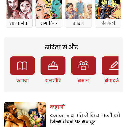
सामाजिक
रोमांटिक
क्राइम
फॅमिली
सरिता से और
कहानी
राजनीति
समाज
संपादकीय
कहानी
दलाल : जब पति ने किया पत्नी को
जिस्म बेचने पर मजबूर