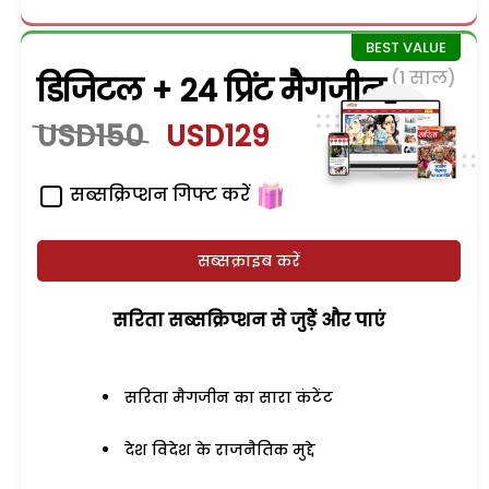
(1 साल)
डिजिटल + 24 प्रिंट मैगजीन
USD150
USD129
सब्सक्रिप्शन गिफ्ट करें
सब्सक्राइब करें
सरिता सब्सक्रिप्शन से जुड़ेें और पाएं
सरिता मैगजीन का सारा कंटेंट
देश विदेश के राजनैतिक मुद्दे