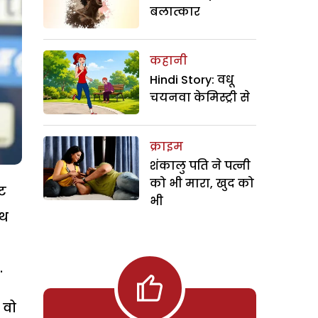
बलात्कार
कहानी
Hindi Story: वधू
चयनवा केमिस्ट्री से
क्राइम
शंकालु पति ने पत्नी
को भी मारा, खुद को
ेट
भी
ाथ
.
 वो