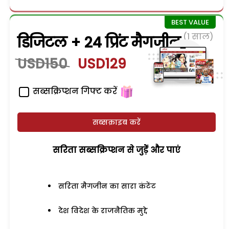
(1 साल)
डिजिटल + 24 प्रिंट मैगजीन
USD150
USD129
सब्सक्रिप्शन गिफ्ट करें
सब्सक्राइब करें
सरिता सब्सक्रिप्शन से जुड़ेें और पाएं
सरिता मैगजीन का सारा कंटेंट
देश विदेश के राजनैतिक मुद्दे