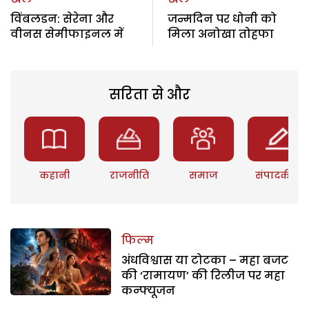
विंबलडन: सेरेना और
जन्मदिन पर धोनी को
वीनस सेमीफाइनल में
मिला अनोखा तोहफा
सरिता से और
कहानी
राजनीति
समाज
संपादकीय
फिल्म
अंधविश्वास या टोटका – महा बजट
की ‘रामायण’ की रिलीज पर महा
कन्फ्यूजन