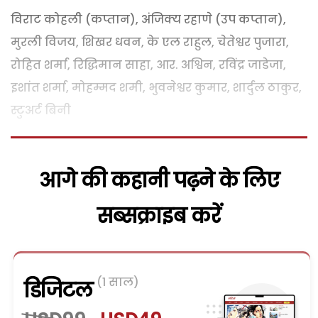
विराट कोहली (कप्तान), अंजिक्य रहाणे (उप कप्तान),
मुरली विजय, शिखर धवन, के एल राहुल, चेतेश्वर पुजारा,
रोहित शर्मा, रिद्धिमान साहा, आर. अश्विन, रविंद्र जाडेजा,
इशांत शर्मा, मोहम्मद शमी, भुवनेश्वर कुमार, शार्दुल ठाकुर,
स्टुअर्ट बिनी
आगे की कहानी पढ़ने के लिए
सब्सक्राइब करें
(1 साल)
डिजिटल