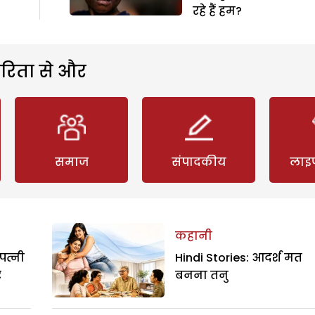
रहे हैं हम?
रिता से और
समाज
संपादकीय
लाइ
कहानी
पत्नी
Hindi Stories: आदर्श मत
र
बनना तनु