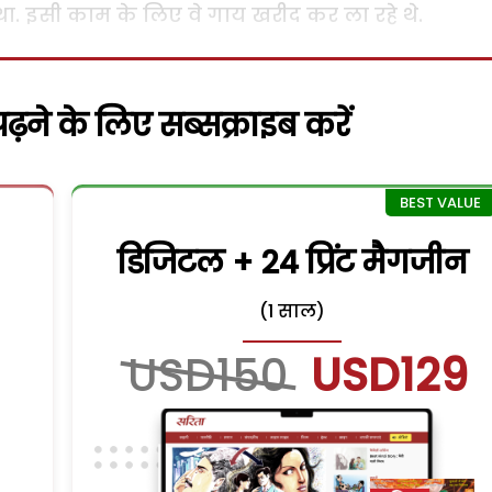
. इसी काम के लिए वे गाय खरीद कर ला रहे थे.
़ने के लिए सब्सक्राइब करें
डिजिटल + 24 प्रिंट मैगजीन
(1 साल)
USD150
USD129