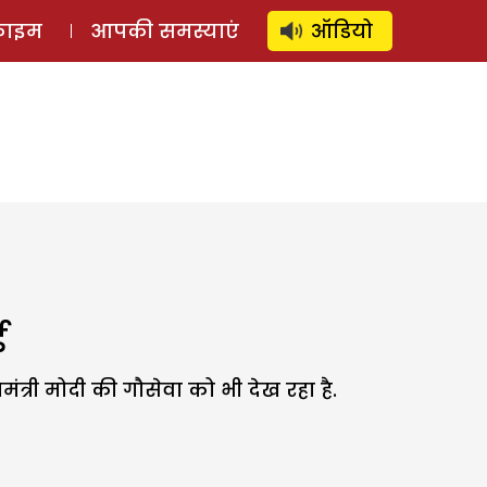
⚲
स्टोरी
लॉग इन
SUBSCRIBE
्राइम
आपकी समस्याएं
ऑडियो
ई
्री मोदी की गौसेवा को भी देख रहा है.