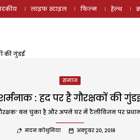
ई-मैगज़ीन
ऑडियो 
पादकीय
लाइफ स्टाइल
फिल्म
हेल्थ
क
ं की गुंडई
समाज
शर्मनाक : हद पर है गौरक्षकों की गुंड
षक’ बन चुका है और अपने घर में टैलीविजन पर प्रधानमंत
मदन कोथुनिया
अक्टूबर 20, 2018