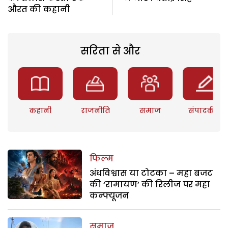
औरत की कहानी
सरिता से और
कहानी
राजनीति
समाज
संपादकीय
फिल्म
अंधविश्वास या टोटका – महा बजट
की ‘रामायण’ की रिलीज पर महा
कन्फ्यूजन
समाज