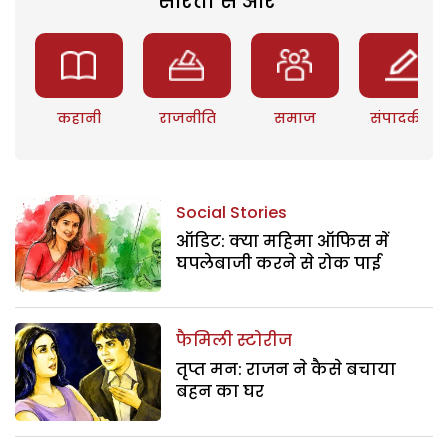
सरिता से और
कहानी
राजनीति
समाज
संपादकीय
Social Stories
ऑडिट: क्या महिमा ऑफिस में
घपलेबाजी करने से रोक पाई
फैमिली स्टोरीज
तृप्त मन: राजन ने कैसे बचाया
बहन का घर